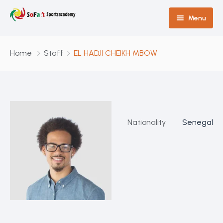
Menu
Accueil
Home
Staff
EL HADJI CHEIKH MBOW
à propos
L’académie
Medias
Projet
Nationality
Senegal
Actualité
Contact
Survey