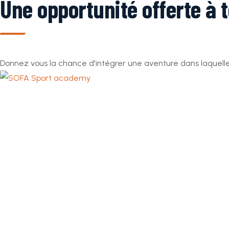
Une opportunité offerte à 
Donnez vous la chance d'intégrer une aventure dans laque
Dakar Sénégal
cojntact@sofa-academy.com
+221 77 484 77 17
Liens
FAQ
News
Match
Newsletter
Recevez des nouvelles du terrain et découvrez comment vou