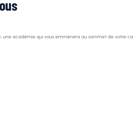
tous
lle, une académie qui vous emmènera au sommet de votre ca
s pouvez aider les espèces les plus menacées de la Terre.